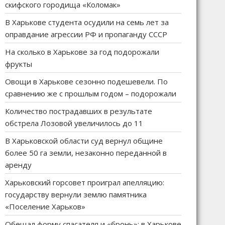
скифского городища «Коломак»
В Харькове студента осудили на семь лет за
оправдание агрессии РФ и пропаганду СССР
На сколько в Харькове за год подорожали
фрукты
Овощи в Харькове сезонно подешевели. По
сравнению же с прошлым годом – подорожали
Количество пострадавших в результате
обстрела Лозовой увеличилось до 11
В Харьковской области суд вернул общине
более 50 га земли, незаконно переданной в
аренду
Харьковский горсовет проиграл апелляцию:
государству вернули землю памятника
«Поселение Харьков»
Обещал форму спасателя и «бронь»: в Харькове