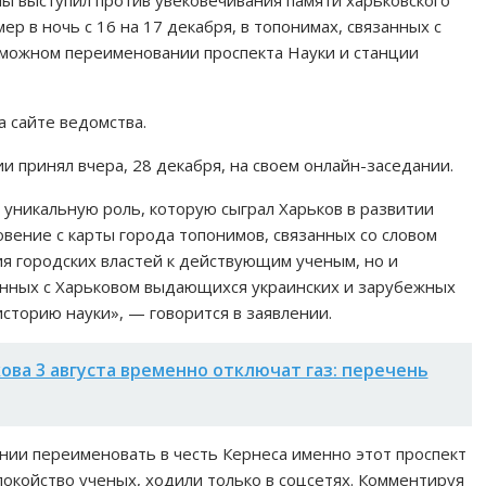
р в ночь с 16 на 17 декабря, в топонимах, связанных с
зможном переименовании проспекта Науки и станции
а сайте ведомства.
 принял вчера, 28 декабря, на своем онлайн-заседании.
уникальную роль, которую сыграл Харьков в развитии
вение с карты города топонимов, связанных со словом
ия городских властей к действующим ученым, но и
занных с Харьковом выдающихся украинских и зарубежных
сторию науки», — говорится в заявлении.
ова 3 августа временно отключат газ: перечень
ии переименовать в честь Кернеса именно этот проспект
покойство ученых, ходили только в соцсетях. Комментируя