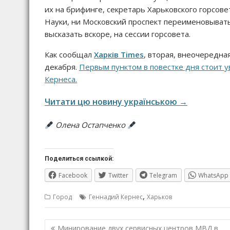
их на брифинге, секретарь Харьковского горсове
Науки, ни Московский проспект переименовыват
высказать вскоре, на сессии горсовета.
Как сообщал
Харків Times
, вторая, внеочередная
декабря.
Первым пунктом в повестке дня стоит у
Кернеса.
Читати цю новину українською →
Олена Остапченко
Поделиться ссылкой:
Facebook
Twitter
Telegram
WhatsApp
,
Город
Геннадий Кернес
Харьков
Навигация
Минирование двух сервисных центров МВД в