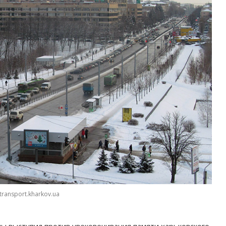
transport.kharkov.ua
 выступил против увековечивания памяти харьковского