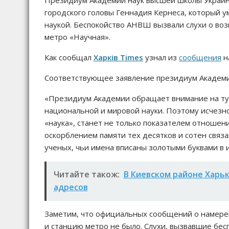
городского головы Геннадия Кернеса, который уме
наукой. Беспокойство АНВШ вызвали слухи о во
метро «Научная».
Как сообщал
Харків Times
узнал из
сообщения
н
Соответствующее заявление президиум Академии
«Президиум Академии обращает внимание на ту 
национальной и мировой науки. Поэтому исчезно
«наука», станет не только показателем отношен
оскорблением памяти тех десятков и сотен свя
ученых, чьи имена вписаны золотыми буквами в и
Читайте також:
В Киевском районе Харьк
адресов
Заметим, что официальных сообщений о намерен
и станцию метро не было. Слухи, вызвавшие бес