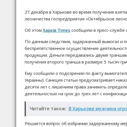
27 декабря в Харькове во время получения взят
лесничества госпредприятия «Октябрьское лесно
Об этом
Харків Times
сообщили в пресс-службе 
По данным следствия, задержанный вымогал и по
беспрепятственное осуществление деятельности
продукции. Деньги передавались двумя траншами,
получения второго транша в размере 5 тысяч гр
Ему сообщили о подозрении по факту вымогатель
Украины). Санкция статьи предусматривает нака
десяти лет с лишением права занимать опреде
деятельностью на срок до трех лет с конфискац
Читайте також:
В Харькове мужчина огр
Решается вопрос об избрании задержанному ме