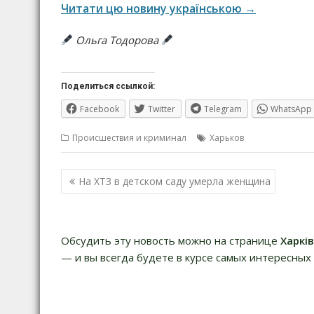
Читати цю новину українською →
Ольга Тодорова
Поделиться ссылкой:
Facebook
Twitter
Telegram
WhatsApp
Происшествия и криминал
Харьков
Навигация
На ХТЗ в детском саду умерла женщина
по
записям
Обсудить эту новость можно на странице
Харкі
— и вы всегда будете в курсе самых интересных 