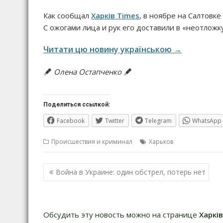
Как сообщал
Харків Times
, в ноябре на Салтовке
С ожогами лица и рук его доставили в «неотложку
Читати цю новину українською →
Олена Остапченко
Поделиться ссылкой:
Facebook
Twitter
Telegram
WhatsApp
Происшествия и криминал
Харьков
Навигация
Война в Украине: один обстрел, потерь нет
по
записям
Обсудить эту новость можно на странице
Харкі