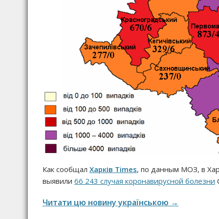
Как сообщал
Харків
Times
, по данным МОЗ, в Ха
выявили
66 243 случая коронавирусной болезни
Читати цю новину українською →