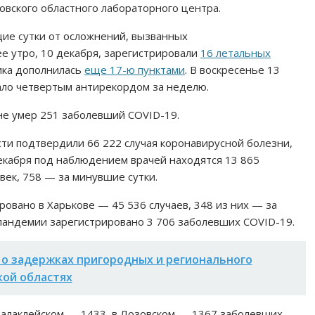
овского областного лабораторного центра.
щие сутки от осложнений, вызванных
е утро, 10 декабря, зарегистрировали
16 летальных
тика дополнилась
еще 17-ю пунктами
. В воскресенье 13
тало четвертым антирекордом за неделю.
оне умер 251 заболевший COVID-19.
сти подтвердили 66 222 случая коронавирусной болезни,
екабря под наблюдением врачей находятся 13 865
ек, 758 — за минувшие сутки.
овано в Харькове — 45 536 случаев, 348 из них — за
 пандемии зарегистрировано 3 706 заболевших СOVID-19.
о задержках пригородных и регионального
кой областях
Балаклейском — 1433, в Лозовском — 1367 заболевших.