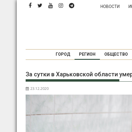
П
НОВОСТИ
И
е
р
е
й
т
и
к
ГОРОД
РЕГИОН
ОБЩЕСТВО
с
о
За сутки в Харьковской области уме
д
е
р
23.12.2020
ж
и
м
о
м
у