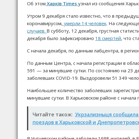
Об этом
Харків Times
узнал из сообщения Харьк
Утром 9 декабря стало известно, что в предыду
коронавирусом,
умерли 14 человек
. На следующе
случаев.
В субботу, 12 декабря, грустная статис
декабря было зафиксировано
18 смертей
, что с
С начала декабря, по данным лабцентра, в реги
По данным Центра, с начала регистрации в обла
591 — за минувшие сутки. По состоянию на 23 д
заболевших COVID-19. Выздоровели 51 349 челов
Наибольшее количество заболевших зарегистрир
минувшие сутки. В Харьковском районе с начала
Читайте також:
Укрзализныця сообщила 
поездов в Харьковской и Днепропетровс
В Чугуевском районе заболели 1698 жителей, в 