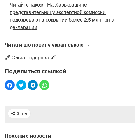
Читайте також:
На Харьковщине
представительницу экспертной комиссии
подозревают в сокрытии более 2,5 млн грн в
декларации
Читати цю новину українською →
🖋️ Ольга Тодорова 🖋️
Поделиться ссылкой:
Share
Похожие новости