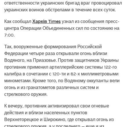
ответственности украинских бригад враг провоцировал
украинских воинов обстрелами в течение всех суток.
Как сообщал
Харків Times
узнал из сообщения пресс-
центра Операции Объединенных сил по состоянию на
7:00.
Так, вооруженные формирования Российской
Федерации четыре раза открывали огонь вблизи
Водяного, на Приазовье. Против защитников Украины
противник применил артиллерийские системы 122-го
калибра в сочетании с 120-ти и 82-х миллиметровыми
минометами. Кроме того, по Водяному оккупанты вели
огонь и из гранатометов различных систем и
стрелкового оружия.
К вечеру, противник активизировал свои огневые
действия и вблизи населенных пунктов
Верхнеторецкое и Широкино, где открывал огонь из
стрелкового оружия, а у последнего — еще и из