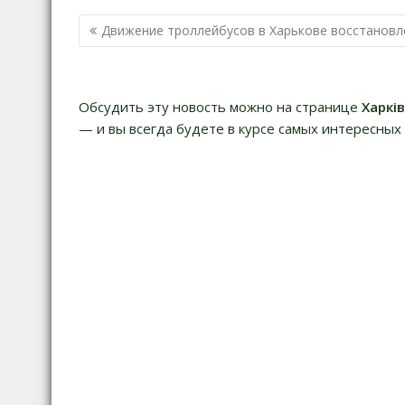
Н
Движение троллейбусов в Харькове восстановл
а
в
и
Обсудить эту новость можно на странице
Харкі
г
— и вы всегда будете в курсе самых интересных 
а
ц
и
я
п
о
з
а
п
и
с