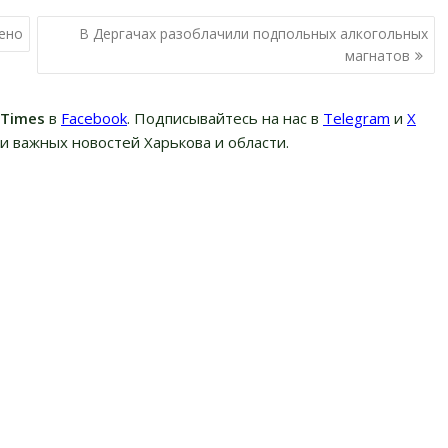
ено
В Дергачах разоблачили подпольных алкогольных
магнатов
вTimes
в
Facebook
. Подписывайтесь на нас в
Telegram
и
Х
и важных новостей Харькова и области.