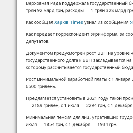
Верховная Рада поддержала государственный б
трлн 92 млрд грн, расходы — 1 трлн 328 млрд 
Как сообщал
Харків Times
узнал из сообщения
У
Как передает корреспондент Укринформа, за с
депутатов.
Документом предусмотрен рост ВВП на уровне 4
государственного долга к ВВП закладывается на 
которому рассчитывается государственный бюджет
Рост минимальной заработной платы с 1 января 2
6500 гривень.
Предлагается установить в 2021 году такой прож
— 2189 гривен, с 1 июля — 2294 грн, с 1 декабря
Минимальная пенсия для лиц, утративших трудос
июля — 1854 грн, с 1 декабря — 1934 грн.