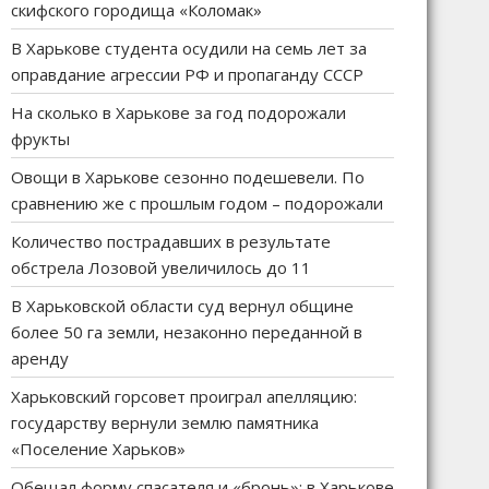
скифского городища «Коломак»
В Харькове студента осудили на семь лет за
оправдание агрессии РФ и пропаганду СССР
На сколько в Харькове за год подорожали
фрукты
Овощи в Харькове сезонно подешевели. По
сравнению же с прошлым годом – подорожали
Количество пострадавших в результате
обстрела Лозовой увеличилось до 11
В Харьковской области суд вернул общине
более 50 га земли, незаконно переданной в
аренду
Харьковский горсовет проиграл апелляцию:
государству вернули землю памятника
«Поселение Харьков»
Обещал форму спасателя и «бронь»: в Харькове