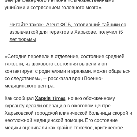
центре Северного Региона «с множественными
ушибами и сотрясением головного мозга».
Читайте також:
Агент ФСБ, готовивший тайники со
взрывчаткой для терактов в Харькове, получил 15
лет тюрьмы
«Сегодня перевели в отделение, состояние средней
тяжести, из шокового состояния вывели и он
контактирует с родителями и врачами, может общаться
со следствием», — рассказал врач Военно-
медицинского центра.
Как сообщал
Харків Times
, ночью обожженному
курсанту делали операцию
в ожоговом центре
Харьковской городской клинической больницы скорой и
неотложной медицинской помощи. Его состояние
медики оценивали как крайне тяжелое, критическое.