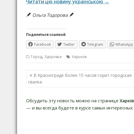
Читати цю новину українською →
Ольга Тодорова
Поделиться ссылкой:
Facebook
Twitter
Telegram
WhatsApp
,
Город
Здоровье
Харьков
Навигация
В Краснограде более 15 часов горит городская
по
свалка
записям
Обсудить эту новость можно на странице
Харкі
— и вы всегда будете в курсе самых интересных 