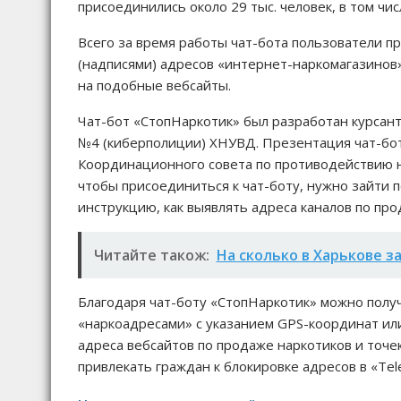
присоединились около 29 тыс. человек, в том ч
Всего за время работы чат-бота пользователи п
(надписями) адресов «интернет-наркомагазинов»
на подобные вебсайты.
Чат-бот «СтопНаркотик» был разработан курсан
№4 (киберполиции) ХНУВД. Презентация чат-бота
Координационного совета по противодействию на
чтобы присоединиться к чат-боту, нужно зайти 
инструкцию, как выявлять адреса каналов по про
Читайте також:
На сколько в Харькове з
Благодаря чат-боту «СтопНаркотик» можно полу
«наркоадресами» с указанием GPS-координат или
адреса вебсайтов по продаже наркотиков и точек
привлекать граждан к блокировке адресов в «Te