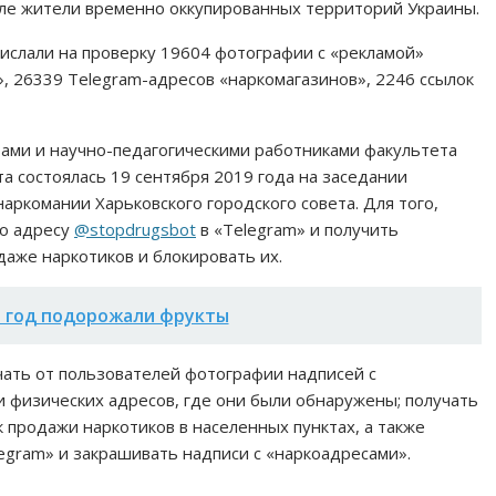
исле жители временно оккупированных территорий Украины.
рислали на проверку 19604 фотографии с «рекламой»
, 26339 Telegram-адресов «наркомагазинов», 2246 ссылок
тами и научно-педагогическими работниками факультета
 состоялась 19 сентября 2019 года на заседании
ркомании Харьковского городского совета. Для того,
по адресу
@stopdrugsbot
в «Telegram» и получить
даже наркотиков и блокировать их.
а год подорожали фрукты
чать от пользователей фотографии надписей с
 физических адресов, где они были обнаружены; получать
 продажи наркотиков в населенных пунктах, а также
legram» и закрашивать надписи с «наркоадресами».