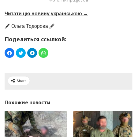
Фото: hk.npu.gov.ua
Читати цю новину українською →
🖋️ Ольга Тодорова 🖋️
Поделиться ссылкой:
Share
Похожие новости