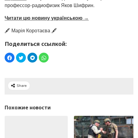
профессор-радиофизик Яков Шифрин.
Читати цю новину українською →
🖋️ Марія Коротаєва 🖋️
Поделиться ссылкой:
Share
Похожие новости