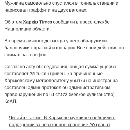
Мужчина самовольно спустился в тоннель станции и
нарисовал граффити на двух вагонах.
Об этом
Харків Times
сообщили в пресс-службе
Нацполиции области.
Во время личного досмотра у него обнаружили
баллончики с краской и фонарик. Все свои действия он
снимал на телефон.
Согласно акту обследования, общая сумма ущерба
составляет 25 тысяч гривен. За причиненные
Харьковскому метрополитену убытки на иностранца
составлен админпротокол об административном
правонарушении по ч.1 ст.173 (мелкое хулиганство)
КоАП.
Читайте також:
В Харькове мужчине сообщили о
подозрении за незаконное хранение 20 гранат