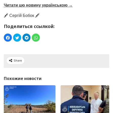
Читати цю новину українською →
🖋️ Сергій Бобок 🖋️
Поделиться ссылкой:
Share
Похожие новости