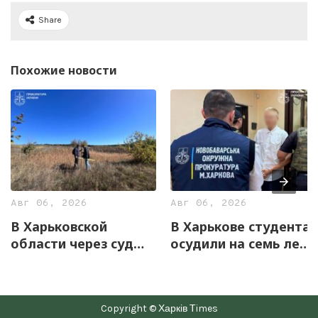
Share
Похожие новости
Авг 06, 2026
Авг 06, 2026
В Харьковской
В Харькове студента
области через суд
осудили на семь лет
вернули государству
за оправдание
12,7 га земель
агрессии РФ и
уникального
пропаганду СССР
Copyright © Харків Тimes
скифского городища