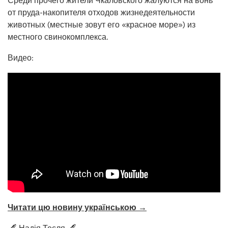
Среди прочего жители Чкаловского жалуются на вонь
от пруда-накопителя отходов жизнедеятельности
животных (местные зовут его «красное море») из
местного свинокомплекса.
Видео:
Читати цю новину українською →