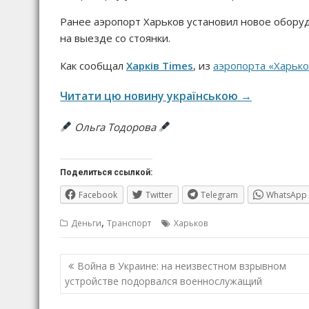
Ранее аэропорт Харьков установил новое оборуд
на выезде со стоянки.
Как сообщал
Харків Times
, из
аэропорта «Харько
Читати цю новину українською →
Ольга Тодорова
Поделиться ссылкой:
Facebook
Twitter
Telegram
WhatsApp
,
Деньги
Транспорт
Харьков
Навигация
Война в Украине: на неизвестном взрывном
по
устройстве подорвался военнослужащий
записям