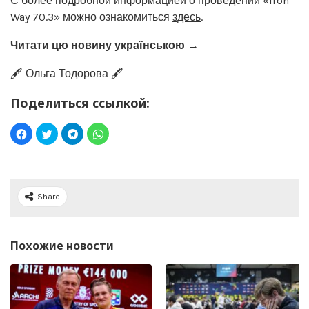
С более подробной информацией о проведении «Iron
Way 70.3» можно ознакомиться
здесь
.
Читати цю новину українською →
🖋️ Ольга Тодорова 🖋️
Поделиться ссылкой:
Share
Похожие новости