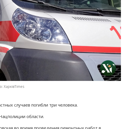
о: ХарківTimes
астных случаев погибли три человека.
Нацполиции области.
овская во время проведения ремонтных работ в