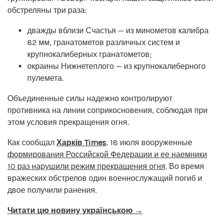
обстреляны три раза:
дважды вблизи Счастья — из минометов калибра
82 мм, гранатометов различных систем и
крупнокалиберных гранатометов;
окраины Нижнетеплого — из крупнокалиберного
пулемета.
Объединенные силы надежно контролируют
противника на линии соприкосновения, соблюдая при
этом условия прекращения огня.
Как сообщал
Харків Times
, 18 июля вооруженные
формирования Российской Федерации и ее наемники
10 раз нарушили режим прекращения огня
. Во время
вражеских обстрелов один военнослужащий погиб и
двое получили ранения.
Читати цю новину українською →