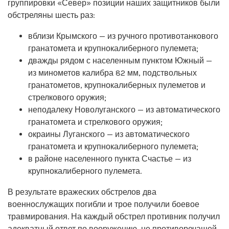
группировки «Север» позиции наших защитников были
обстреляны шесть раз:
вблизи Крымского — из ручного противотанкового
гранатомета и крупнокалиберного пулемета;
дважды рядом с населенным пунктом Южный —
из минометов калибра 82 мм, подствольных
гранатометов, крупнокалиберных пулеметов и
стрелкового оружия;
неподалеку Новолуганского — из автоматического
гранатомета и стрелкового оружия;
окраины Луганского — из автоматического
гранатомета и крупнокалиберного пулемета;
в районе населенного пункта Счастье — из
крупнокалиберного пулемета.
В результате вражеских обстрелов два
военнослужащих погибли и трое получили боевое
травмирования. На каждый обстрел противник получил
адекватный ответ по вооружению, не противоречащей