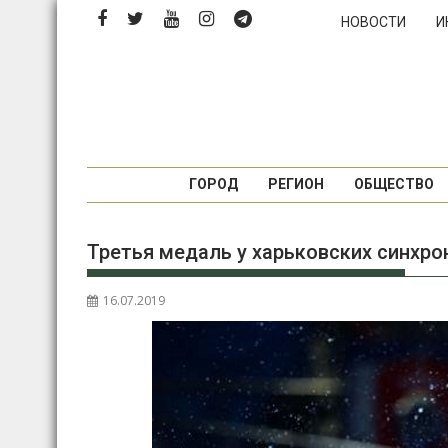
П
НОВОСТИ
И
е
р
е
й
т
и
к
ГОРОД
РЕГИОН
ОБЩЕСТВО
с
о
Третья медаль у харьковских синхро
д
е
р
16.07.2019
ж
и
м
о
м
у