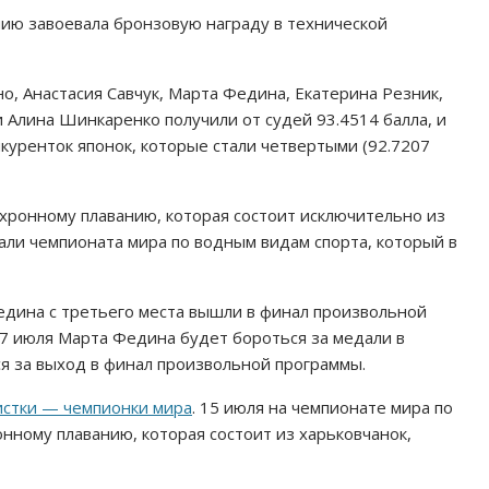
нию завоевала бронзовую награду в технической
о, Анастасия Савчук, Марта Федина, Екатерина Резник,
 Алина Шинкаренко получили от судей 93.4514 балла, и
нкуренток японок, которые стали четвертыми (92.7207
нхронному плаванию, которая состоит исключительно из
али чемпионата мира по водным видам спорта, который в
Федина с третьего места вышли в финал произвольной
17 июля Марта Федина будет бороться за медали в
ся за выход в финал произвольной программы.
истки — чемпионки мира
. 15 июля на чемпионате мира по
нному плаванию, которая состоит из харьковчанок,