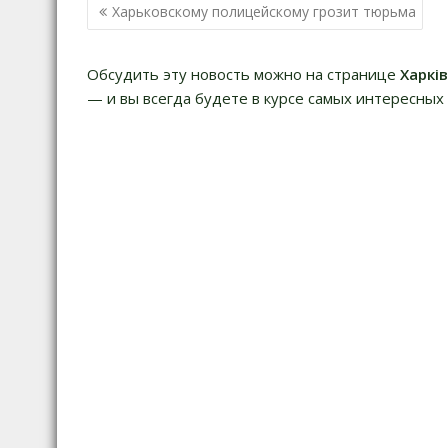
Н
Харьковскому полицейскому грозит тюрьма
а
в
Обсудить эту новость можно на странице
Харкі
и
— и вы всегда будете в курсе самых интересных 
г
а
ц
и
я
п
о
з
а
п
и
с
я