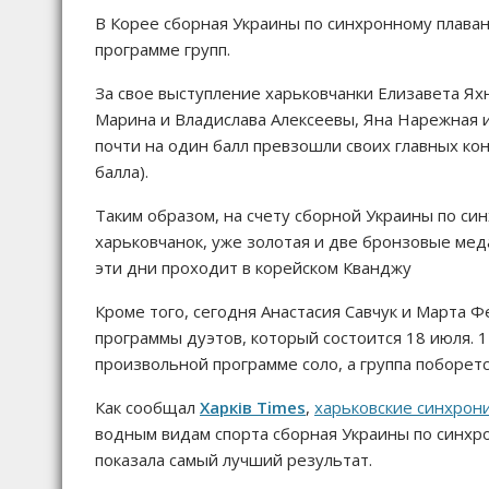
В Корее сборная Украины по синхронному плава
программе групп.
За свое выступление харьковчанки Елизавета Яхн
Марина и Владислава Алексеевы, Яна Нарежная и
почти на один балл превзошли своих главных ко
балла).
Таким образом, на счету сборной Украины по си
харьковчанок, уже золотая и две бронзовые мед
эти дни проходит в корейском Кванджу
Кроме того, сегодня Анастасия Савчук и Марта 
программы дуэтов, который состоится 18 июля. 
произвольной программе соло, а группа поборет
Как сообщал
Харків Times
,
харьковские синхрон
водным видам спорта сборная Украины по синхро
показала самый лучший результат.