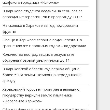
скифского городища «Коломак»
В Харькове студента осудили на семь лет за
оправдание агрессии РФ и пропаганду СССР
На сколько в Харькове за год подорожали
фрукты
Овощи в Харькове сезонно подешевели. По
сравнению же с прошлым годом – подорожали
Количество пострадавших в результате
обстрела Лозовой увеличилось до 11
В Харьковской области суд вернул общине
более 50 га земли, незаконно переданной в
аренду
Харьковский горсовет проиграл апелляцию:
государству вернули землю памятника
«Поселение Харьков»
Обещал форму спасателя и «бронь»: в Харькове