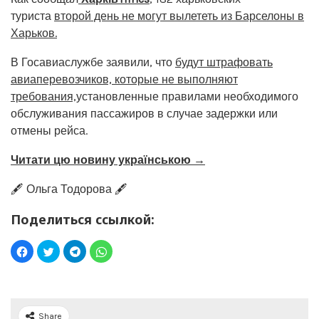
туриста
второй день не могут вылететь из Барселоны в
Харьков.
В Госавиаслужбе заявили, что
будут штрафовать
авиаперевозчиков, которые не выполняют
требования,
установленные правилами необходимого
обслуживания пассажиров в случае задержки или
отмены рейса.
Читати цю новину українською →
🖋️ Ольга Тодорова 🖋️
Поделиться ссылкой:
Share