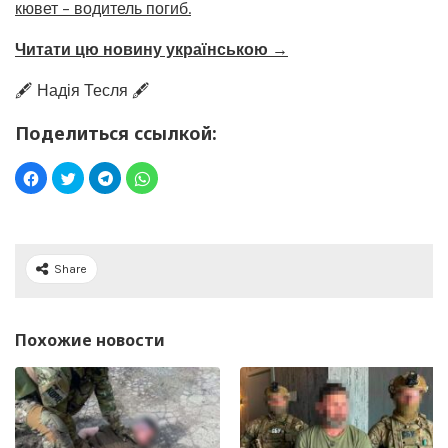
кювет – водитель погиб.
Читати цю новину українською →
🖋️ Надія Тесля 🖋️
Поделиться ссылкой:
Share
Похожие новости