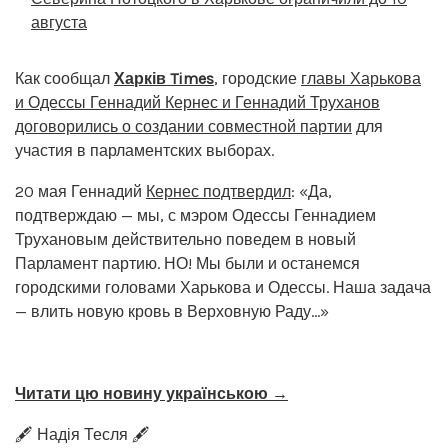
августа
Как сообщал
Харків Times
, городские
главы Харькова
и Одессы Геннадий Кернес и Геннадий Труханов
договорились о создании совместной партии
для
участия в парламентских выборах.
20 мая Геннадий
Кернес подтвердил
: «Да,
подтверждаю — мы, с мэром Одессы Геннадием
Трухановым действительно поведем в новый
Парламент партию. НО! Мы были и останемся
городскими головами Харькова и Одессы. Наша задача
— влить новую кровь в Верховную Раду…»
Читати цю новину українською →
🖋️ Надія Тесля 🖋️