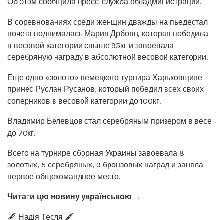
Об этом
сообщила
пресс-служба обладминистрации.
В соревнованиях среди женщин дважды на пьедестал
почета поднималась Мария Дрбоян, которая победила
в весовой категории свыше 95кг и завоевала
серебряную награду в абсолютной весовой категории.
Еще одно «золото» немецкого турнира Харьковщине
принес Руслан Русанов, который победил всех своих
соперников в весовой категории до 100кг.
Владимир Белевцов стал серебряным призером в весе
до 70кг.
Всего на турнире сборная Украины завоевала 8
золотых, 5 серебряных, 9 бронзовых наград и заняла
первое общекомандное место.
Читати цю новину українською →
🖋️ Надія Тесля 🖋️