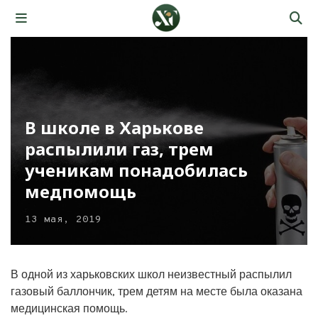
В школе в Харькове
распылили газ, трем
ученикам понадобилась
медпомощь
13 мая, 2019
В одной из харьковских школ неизвестный распылил
газовый баллончик, трем детям на месте была оказана
медицинская помощь.