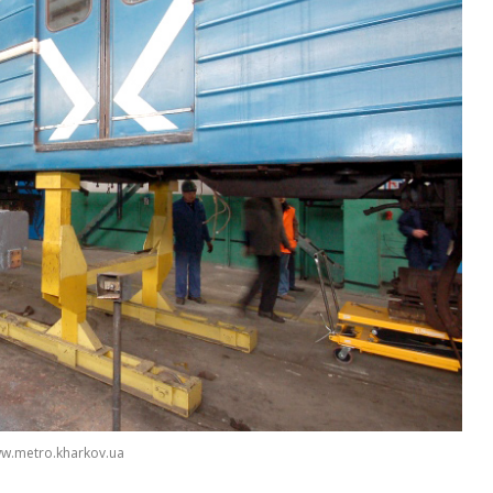
w.metro.kharkov.ua