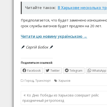
Читайте також:
В Харькове несколько т
Предполагается, что будет заменено изношенно
срок службы вагонов будет продлен на 20 лет.
Читати цю новину українською →
Сергій Бобок
Поделиться ссылкой:
Facebook
Twitter
Telegram
WhatsApp
,
Город
Транспорт
Харьков
Навигация
Ко Дню Победы из Харькова совершит рейс
по
праздничный ретропоезд
записям