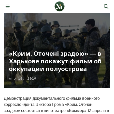
«Крим. Оточені зрадою» — в
Харькове покажут фильм об
оккупации полуострова
Апр 10, 2019
Демонстрация документального фильма военного
корреспондента Виктора Грома «Крим. Оточені
зрадою» состоится в кинотеатре «Боммер» 12 апреля в