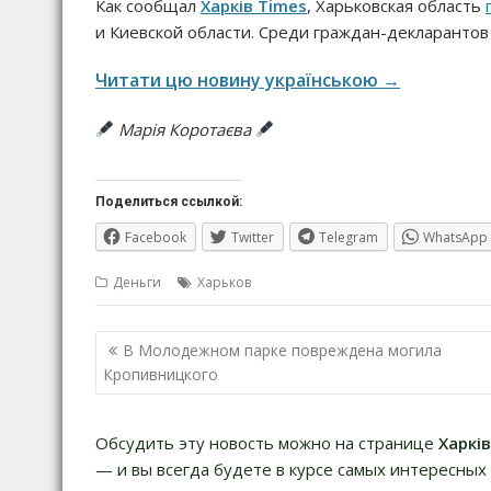
Как сообщал
Харків Times
, Харьковская область
и Киевской области. Среди граждан-декларанто
Читати цю новину українською →
Марія Коротаєва
Поделиться ссылкой:
Facebook
Twitter
Telegram
WhatsApp
Деньги
Харьков
Навигация
В Молодежном парке повреждена могила
по
Кропивницкого
записям
Обсудить эту новость можно на странице
Харкі
— и вы всегда будете в курсе самых интересных 