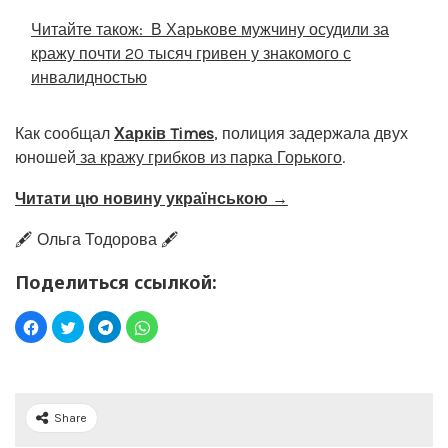
Читайте також:
В Харькове мужчину осудили за
кражу почти 20 тысяч гривен у знакомого с
инвалидностью
Как сообщал
Харків Times
, полиция задержала двух
юношей
за кражу грибков из парка Горького
.
Читати цю новину українською →
🖋️ Ольга Тодорова 🖋️
Поделиться ссылкой:
Share