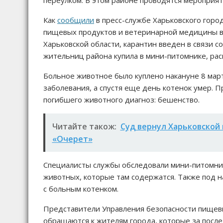
переулком. В этом районе проводятся мероприят
Как
сообщили
в пресс-службе Харьковского город
пищевых продуктов и ветеринарной медицины в 
Харьковской области, карантин введен в связи с
жительниц района купила в мини-питомнике, рас
Больное животное было куплено накануне 8 март
заболевания, а спустя еще день котенок умер.
погибшего животного диагноз: бешенство.
Читайте також:
Суд вернул Харьковской 
«Очерет»
Специалисты службы обследовали мини-питомник,
животных, которые там содержатся. Также под 
с больным котенком.
Представители Управления безопасности пищев
обращаются к жителям города, которые за после