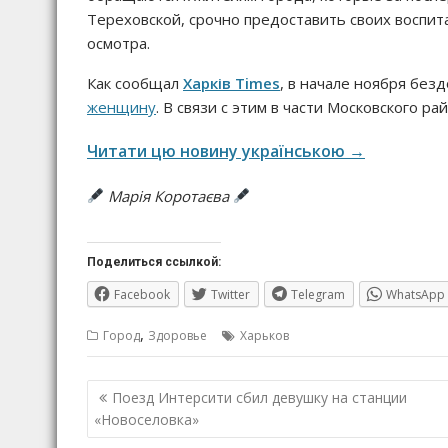
Тереховской, срочно предоставить своих воспит
осмотра.
Как сообщал
Харків Times
, в начале ноября бе
женщину
. В связи с этим в части Московского р
Читати цю новину українською →
Марія Коротаєва
Поделиться ссылкой:
Facebook
Twitter
Telegram
WhatsApp
,
Город
Здоровье
Харьков
Навигация
Поезд Интерсити сбил девушку на станции
по
«Новоселовка»
записям