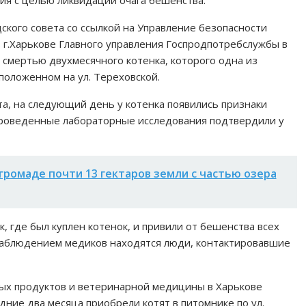
ия с целью ликвидации очага бешенства.
ского совета со ссылкой на Управление безопасности
г.Харькове Главного управления Госпродпотребслужбы в
о смертью двухмесячного котенка, которого одна из
положенном на ул. Тереховской.
а, на следующий день у котенка появились признаки
 Проведенные лабораторные исследования подтвердили у
громаде почти 13 гектаров земли с частью озера
 где был куплен котенок, и привили от бешенства всех
наблюдением медиков находятся люди, контактировавшие
ых продуктов и ветеринарной медицины в Харькове
дние два месяца приобрели котят в питомнике по ул.