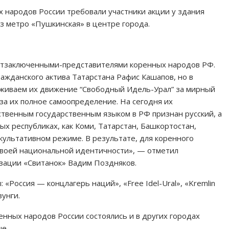
 народов России требовали участники акции у здания
из метро «Пушкинская» в центре города.
литзаключенными-представителями коренных народов РФ.
ажданского актива Татарстана Рафис Кашапов, но в
рживаем их движение “Свободный Идель-Урал” за мирный
 за их полное самоопределение. На сегодня их
твенным государственным языком в РФ признан русский, а
х республиках, как Коми, Татарстан, Башкортостан,
культативном режиме. В результате, для коренного
 своей национальной идентичности», — отметил
зации «Свитанок» Вадим Поздняков.
 «Россия — концлагерь наций», «Free Idel-Ural», «Kremlin
зунги.
енных народов России состоялись и в других городах
е.