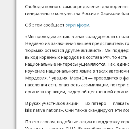
Свободы полного самоопределения для коренных
генерального консульства России в Харькове бл
Об этом сообщает
Укринформ
.
«Мы проводим акцию в знак солидарности с по
Недавно из заключения вышел представитель гр
тюрьмах остаются другие активисты. Мы подде
выход коренных народов из состава РФ, то есть
национальные интересы ущемляются. Так, единс
изучение национального языка в таких автономны
Мордовия, Чувашия, Мари Эл — проводится в фа
населения есть опасность ассимиляции, потери
организатор акции, лидер общественной органи
В руках участников акции — их пятеро — плакаты:
kills native nations». Они также скандируют эти ло
По его словам, подобные акции в поддержку кор
Украины, а также в США, Великобритании, Польш