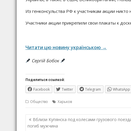
Из генконсульства РФ к участникам акции никто 
Участники акции прикрепили свои плакаты к доск
Читати цю новину українською →
Сергій Бобок
Поделиться ссылкой:
Facebook
Twitter
Telegram
WhatsApp
Общество
Харьков
Навигация
Вблизи Купянска под колесами грузового поезд
по
погиб мужчина