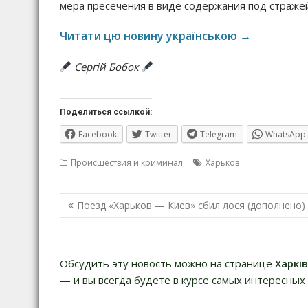
мера пресечения в виде содержания под страже
Читати цю новину українською →
Сергій Бобок
Поделиться ссылкой:
Facebook
Twitter
Telegram
WhatsApp
Происшествия и криминал
Харьков
Навигация
Поезд «Харьков — Киев» сбил лося (дополнено)
по
записям
Обсудить эту новость можно на странице
Харкі
— и вы всегда будете в курсе самых интересных 