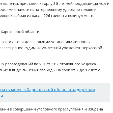
ин выпечки, приставил к горлу 36-летней продавщицы нож и
родолжил наносить потерпевшему удары по голове и
еловек забрал из кассы 926 гривен и покинул место
Харьковской области.
огорского отдела полиции установили личность
казался ранее судимый 28-летний уроженец Черкасской
 расследований по ч. 3 ст. 187 Уголовного кодекса
ание в виде лишения свободы на срок от 7 до 12 лет с
нать мне»: в Харьковской области задержали
яч
нии в совершении уголовного преступления и избрана