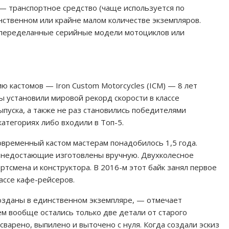
 — транспортное средство (чаще используется по
ственном или крайне малом количестве экземпляров.
переделанные серийные модели мотоциклов или
ю кастомов — Iron Custom Motorcycles (ICM) — 8 лет
ы установили мировой рекорд скорости в классе
пуска, а также не раз становились победителями
атегориях либо входили в Топ-5.
временный кастом мастерам понадобилось 1,5 года.
 недостающие изготовлены вручную. Двухколесное
рт­смена и конструктора. В 2016-м этот байк занял первое
ассе кафе-рейсеров.
озданы в единственном экземпляре, — отмечает
нем вообще остались только две детали от старого
сварено, выпилено и выточено с нуля. Когда создали эскиз