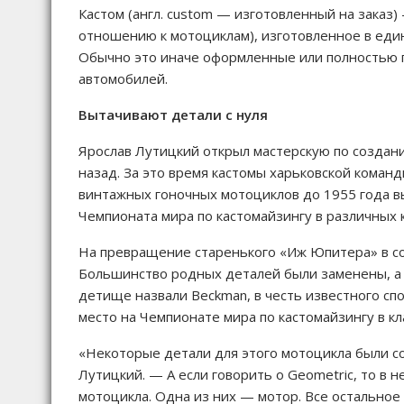
Кастом (англ. custom — изготовленный на заказ)
отношению к мотоциклам), изготовленное в един
Обычно это иначе оформленные или полностью 
автомобилей.
Вытачивают детали с нуля
Ярослав Лутицкий открыл мастерскую по создани
назад. За это время кастомы харьковской команд
винтажных гоночных мотоциклов до 1955 года вы
Чемпионата мира по кастомайзингу в различных к
На превращение старенького «Иж Юпитера» в со
Большинство родных деталей были заменены, а
детище назвали Вeckman, в честь известного спо
место на Чемпионате мира по кастомайзингу в кл
«Некоторые детали для этого мотоцикла были с
Лутицкий. — А если говорить о Geometric, то в 
мотоцикла. Одна из них — мотор. Все остальное 