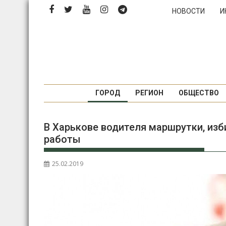
П
НОВОСТИ
И
е
р
е
й
т
и
к
ГОРОД
РЕГИОН
ОБЩЕСТВО
с
о
В Харькове водителя маршрутки, изб
д
работы
е
р
ж
25.02.2019
и
м
о
м
у