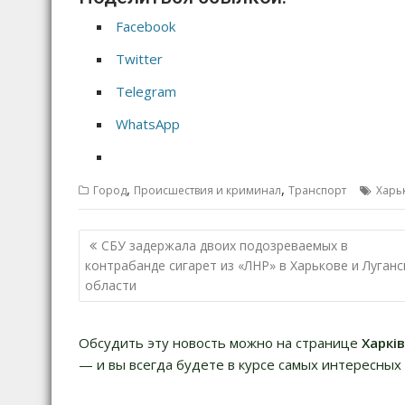
Facebook
Twitter
Telegram
WhatsApp
,
,
Город
Происшествия и криминал
Транспорт
Харь
Н
СБУ задержала двоих подозреваемых в
а
контрабанде сигарет из «ЛНР» в Харькове и Луганс
области
в
и
г
Обсудить эту новость можно на странице
Харкі
а
— и вы всегда будете в курсе самых интересных 
ц