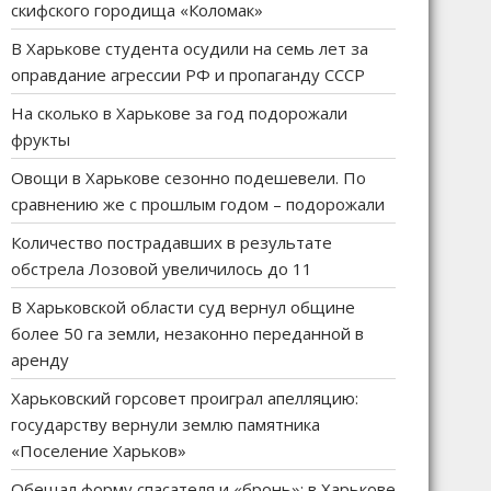
скифского городища «Коломак»
В Харькове студента осудили на семь лет за
оправдание агрессии РФ и пропаганду СССР
На сколько в Харькове за год подорожали
фрукты
Овощи в Харькове сезонно подешевели. По
сравнению же с прошлым годом – подорожали
Количество пострадавших в результате
обстрела Лозовой увеличилось до 11
В Харьковской области суд вернул общине
более 50 га земли, незаконно переданной в
аренду
Харьковский горсовет проиграл апелляцию:
государству вернули землю памятника
«Поселение Харьков»
Обещал форму спасателя и «бронь»: в Харькове