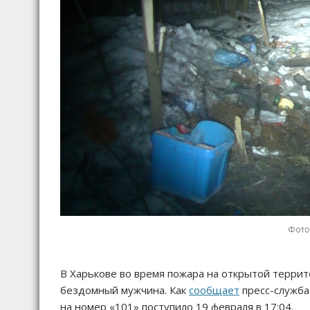
Фото:
В Харькове во время пожара на открытой террит
бездомный мужчина. Как
сообщает
пресс-служба
на номер «101» поступило 19 февраля в 17:04.