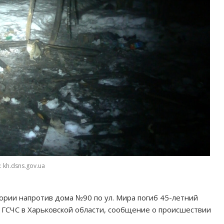
 kh.dsns.gov.ua
ории напротив дома №90 по ул. Мира погиб 45-летний
 ГСЧС в Харьковской области, сообщение о происшествии