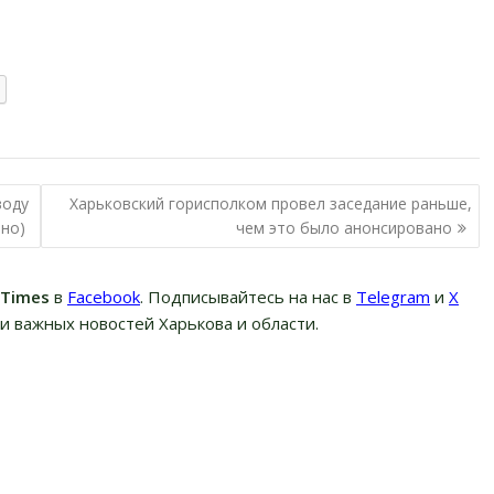
воду
Харьковский горисполком провел заседание раньше,
ено)
чем это было анонсировано
вTimes
в
Facebook
. Подписывайтесь на нас в
Telegram
и
Х
и важных новостей Харькова и области.