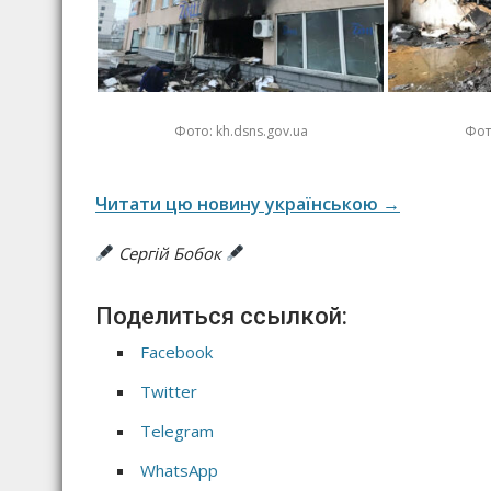
Фото: kh.dsns.gov.ua
Фот
Читати цю новину українською →
Сергій Бобок
Поделиться ссылкой:
Facebook
Twitter
Telegram
WhatsApp