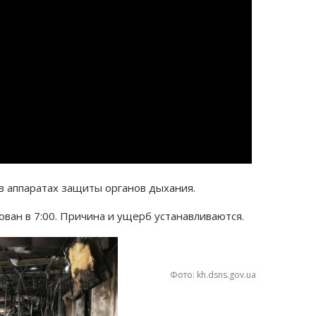
в аппаратах защиты органов дыхания.
ован в 7:00. Причина и ущерб устанавливаются.
Фото: kh.dsns.gov.ua