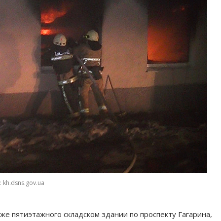
 kh.dsns.gov.ua
е пятиэтажного складском здании по проспекту Гагарина,