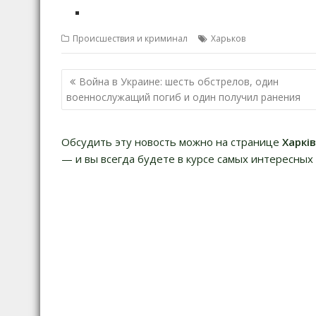
Происшествия и криминал
Харьков
Н
Война в Украине: шесть обстрелов, один
а
военнослужащий погиб и один получил ранения
в
и
Обсудить эту новость можно на странице
Харкі
г
— и вы всегда будете в курсе самых интересных 
а
ц
и
я
п
о
з
а