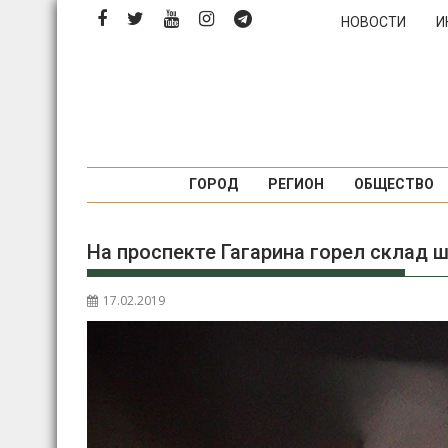
П
НОВОСТИ
И
е
р
е
й
т
и
к
ГОРОД
РЕГИОН
ОБЩЕСТВО
с
о
На проспекте Гагарина горел склад 
д
е
р
17.02.2019
ж
и
м
о
м
у