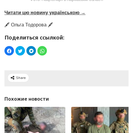
Читати цю новину українською →
🖋️ Ольга Тодорова 🖋️
Поделиться ссылкой:
Share
Похожие новости