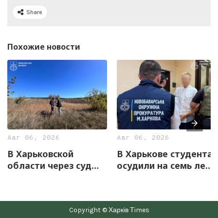
Share
Похожие новости
Авг 06, 2026
Авг 06, 2026
В Харьковской
В Харькове студента
области через суд
осудили на семь лет
вернули государству
за оправдание
12,7 га земель
агрессии РФ и
уникального
пропаганду СССР
Copyright © Харків Тimes
скифского городища