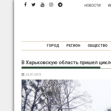
П
НОВОСТИ
И
е
р
е
й
т
и
к
ГОРОД
РЕГИОН
ОБЩЕСТВО
с
о
В Харьковскую область пришел цикл
д
е
р
23.01.2019
ж
и
м
о
м
у