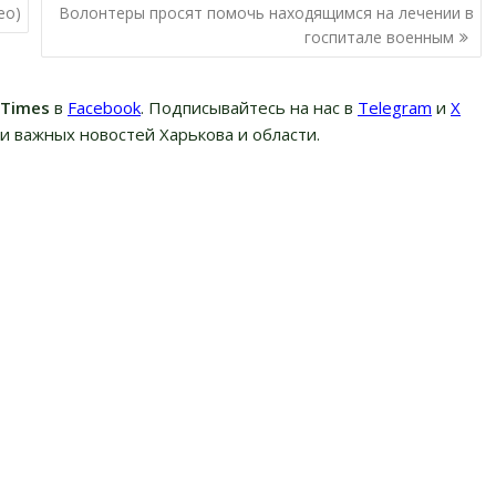
ео)
Волонтеры просят помочь находящимся на лечении в
госпитале военным
вTimes
в
Facebook
. Подписывайтесь на нас в
Telegram
и
Х
и важных новостей Харькова и области.