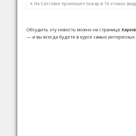
Н
На Салтовке произошел пожар в 16-этажке (вид
а
в
и
Обсудить эту новость можно на странице
Харкі
г
— и вы всегда будете в курсе самых интересных 
а
ц
и
я
п
о
з
а
п
и
с
я