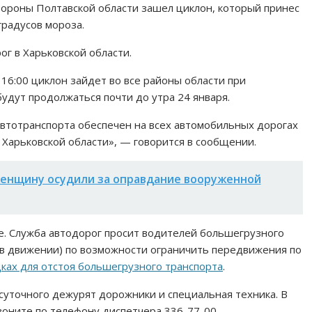
стороны Полтавской области зашел циклон, который принес
градусов мороза.
г в Харьковской области.
16:00 циклон зайдет во все районы области при
будут продолжаться почти до утра 24 января.
 автотранспорта обеспечен на всех автомобильных дорогах
Харьковской области», — говорится в сообщении.
женщину осудили за оправдание вооруженной
. Служба автодорог просит водителей большегрузного
 в движении) по возможности ограничить передвижения по
ках для отстоя большегрузного транспорта
.
уточного дежурят дорожники и специальная техника. В
воните по телефону диспетчера 336-77-00.