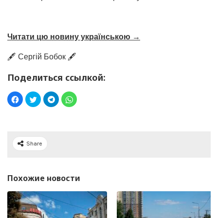
Читати цю новину українською →
🖋️ Сергій Бобок 🖋️
Поделиться ссылкой:
Share
Похожие новости