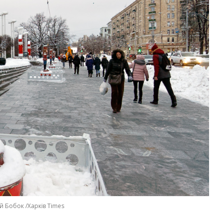
й Бобок /Харків Times