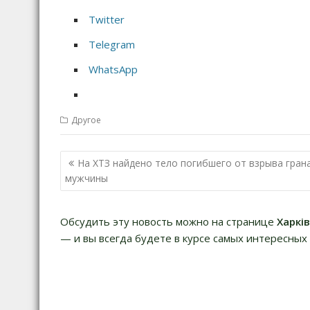
Twitter
Telegram
WhatsApp
Другое
Н
На ХТЗ найдено тело погибшего от взрыва гран
а
мужчины
в
и
Обсудить эту новость можно на странице
Харкі
г
— и вы всегда будете в курсе самых интересных 
а
ц
и
я