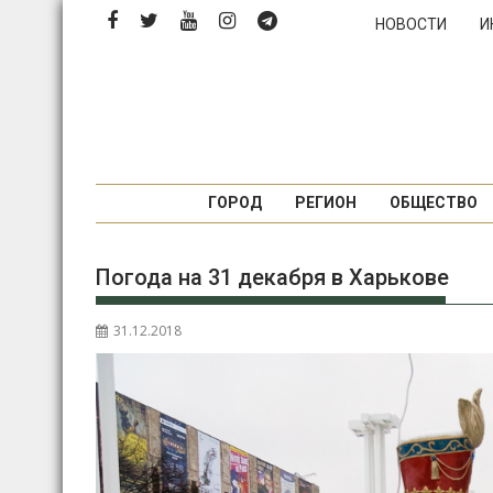
П
НОВОСТИ
И
е
р
е
й
т
и
к
ГОРОД
РЕГИОН
ОБЩЕСТВО
с
о
Погода на 31 декабря в Харькове
д
е
р
31.12.2018
ж
и
м
о
м
у