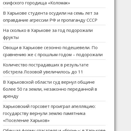
скифского городища «Коломак»
В Харькове студента осудили на семь лет за
оправдание агрессии РФ и пропаганду СССР
На сколько в Харькове за год подорожали
фрукты
Овощи в Харькове сезонно подешевели. По
сравнению же с прошлым годом – подорожали
Количество пострадавших в результате
обстрела Лозовой увеличилось до 11
В Харьковской области суд вернул общине
более 50 га земли, незаконно переданной в
аренду
Харьковский горсовет проиграл апелляцию:
государству вернули землю памятника
«Поселение Харьков»
Обещал форму спасателя и «бронь»: в Харькове