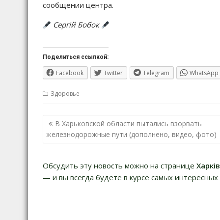
сообщении центра.
Сергій Бобок
Поделиться ссылкой:
Facebook
Twitter
Telegram
WhatsApp
Здоровье
Навигация
В Харьковской области пытались взорвать
по
железнодорожные пути (дополнено, видео, фото)
записям
Обсудить эту новость можно на странице
Харкі
— и вы всегда будете в курсе самых интересных 