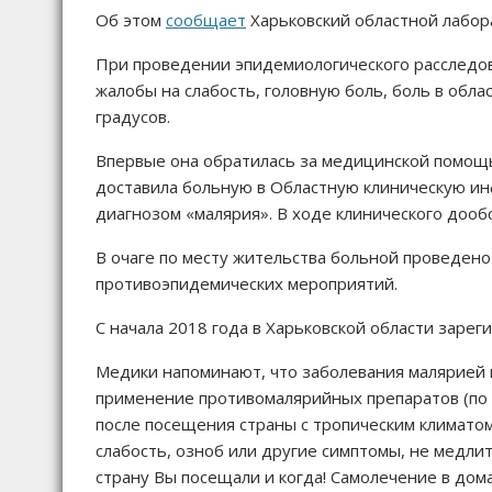
Об этом
сообщает
Харьковский областной лабор
При проведении эпидемиологического расследова
жалобы на слабость, головную боль, боль в обла
градусов.
Впервые она обратилась за медицинской помощь
доставила больную в Областную клиническую ин
диагнозом «малярия». В ходе клинического доо
В очаге по месту жительства больной проведено
противоэпидемических мероприятий.
С начала 2018 года в Харьковской области зарег
Медики напоминают, что заболевания малярией
применение противомалярийных препаратов (по н
после посещения страны с тропическим климатом 
слабость, озноб или другие симптомы, не медли
страну Вы посещали и когда! Самолечение в дом