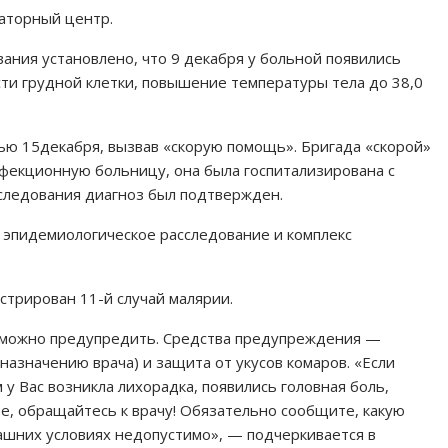
аторный центр.
ния установлено, что 9 декабря у больной появились
сти грудной клетки, повышение температуры тела до 38,0
ю 15декабря, вызвав «скорую помощь». Бригада «скорой»
фекционную больницу, она была госпитализирована с
бследования диагноз был подтвержден.
 эпидемиологическое расследование и комплекс
истрирован 11-й случай малярии.
 можно предупредить. Средства предупреждения —
азначению врача) и защита от укусов комаров. «Если
у Вас возникла лихорадка, появились головная боль,
те, обращайтесь к врачу! Обязательно сообщите, какую
ашних условиях недопустимо», — подчеркивается в