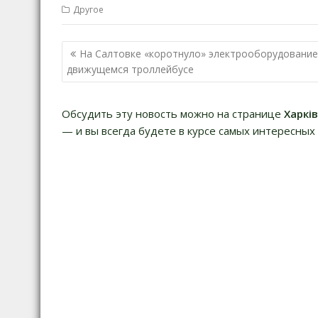
Другое
Навигация
На Салтовке «коротнуло» электрооборудование
по
движущемся троллейбусе
записям
Обсудить эту новость можно на странице
Харкі
— и вы всегда будете в курсе самых интересных 