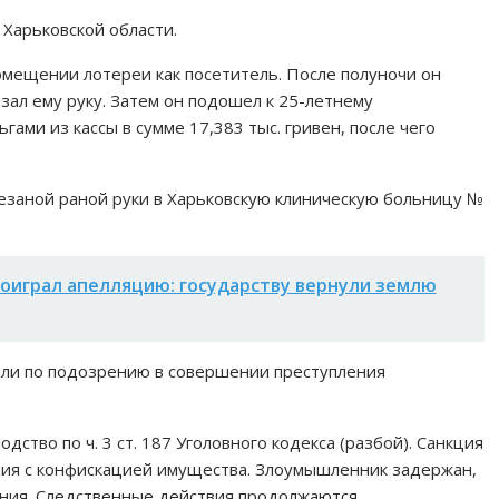
Харьковской области.
омещении лотереи как посетитель. После полуночи он
зал ему руку. Затем он подошел к 25-летнему
ами из кассы в сумме 17,383 тыс. гривен, после чего
езаной раной руки в Харьковскую клиническую больницу №
роиграл апелляцию: государству вернули землю
али по подозрению в совершении преступления
ство по ч. 3 ст. 187 Уголовного кодекса (разбой). Санкция
ения с конфискацией имущества. Злоумышленник задержан,
ния. Следственные действия продолжаются.