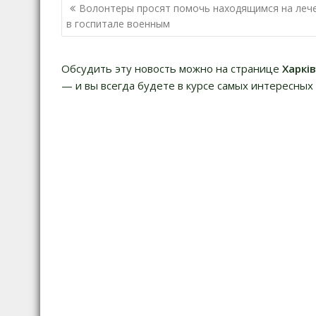
Навигация
Волонтеры просят помочь находящимся на леч
по
в госпитале военным
записям
Обсудить эту новость можно на странице
Харкі
— и вы всегда будете в курсе самых интересных 