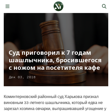
Суд приговорил к 7 годам
шашлычника, бросившегося
с ножом на посетителя кафе
Дек 03, 2018
Коминтерновский районный суд Харькова признал
виновным 33-летнего шашлычника, который едва не
зарезал хозяина овчарки, выпрашивавшей угощение у