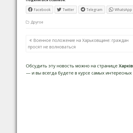
Поделиться ссылкой:
Facebook
Twitter
Telegram
WhatsApp
Другое
Навигация
Военное положение на Харьковщине: граждан
по
просят не волноваться
записям
Обсудить эту новость можно на странице
Харкі
— и вы всегда будете в курсе самых интересных 