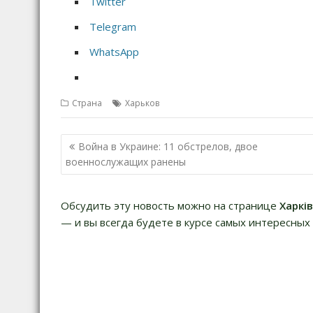
Twitter
Telegram
WhatsApp
Страна
Харьков
Н
Война в Украине: 11 обстрелов, двое
а
военнослужащих ранены
в
и
Обсудить эту новость можно на странице
Харкі
г
— и вы всегда будете в курсе самых интересных 
а
ц
и
я
п