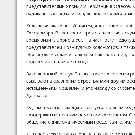
представителями Японии и Германии в Одессе, Х
радикальных социалистов, бывшего премьер-мин
Коллекция включает 26 писем, донесений и соо
Голодомора. В частности, представленные докум
время визита Эррио в УССР, в частности недопу
представителей французских колонистов, а так
образцовым селам и колхозам. Как следствие, ф
подтвердил наличие голода.
Зато японский консул Танака после посещения р
вызывают в сравнении с крестьянами других ре
истощенными мощами», и это наряду со строител
Донбассе.
Однако именно немецкие консульства были под 
поддержки нищенским немецким колонистам. О ф
общение с дипломатическими представителями 
«…Теперь уже установлено, что катастрофа голо