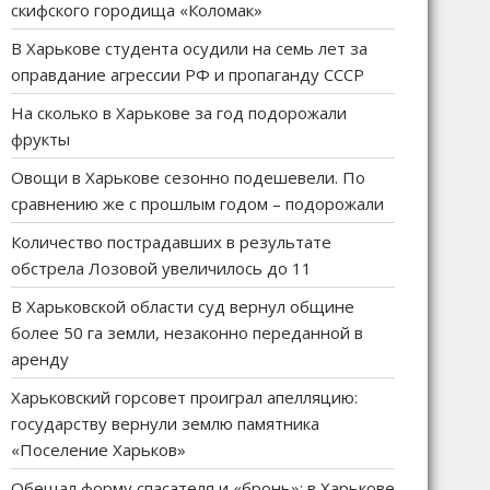
скифского городища «Коломак»
В Харькове студента осудили на семь лет за
оправдание агрессии РФ и пропаганду СССР
На сколько в Харькове за год подорожали
фрукты
Овощи в Харькове сезонно подешевели. По
сравнению же с прошлым годом – подорожали
Количество пострадавших в результате
обстрела Лозовой увеличилось до 11
В Харьковской области суд вернул общине
более 50 га земли, незаконно переданной в
аренду
Харьковский горсовет проиграл апелляцию:
государству вернули землю памятника
«Поселение Харьков»
Обещал форму спасателя и «бронь»: в Харькове