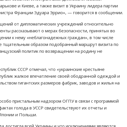
арькове и Киеве, а также визит в Украину лидера партии
истра Франции Эдуара Эррио», — говорится в сообщении.
бщений от дипломатических учреждений относительно
енты рассказывают о мерах безопасности, принятых во
щении к нему «неблагонадежных граждан», в том числе
же тщательным образом подобранный маршрут визита по
ранцузский политик по возвращении на родину не
еспублик СССР отмечал, что «украинские крестьяне
спублик жалкое впечатление своей ободранной одеждой и
ьством гигантских размеров фабрик, заводов и жилья на
особо пристальным надзором ОГПУ в связи с программой
актах голода в УССР свидетельствуют их отчеты и
Японии и Польши.
да достигла всей Украины и что исключениями являются