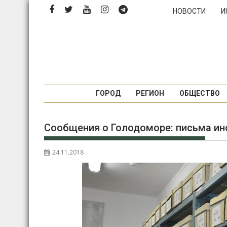
П
НОВОСТИ
И
е
р
е
й
т
и
к
ГОРОД
РЕГИОН
ОБЩЕСТВО
с
о
Сообщения о Голодоморе: письма и
д
е
р
24.11.2018
ж
и
м
о
м
у