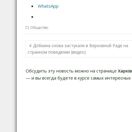
WhatsApp
Общество
Н
Добкина снова застукали в Верховной Раде на
а
странном поведении (видео)
в
и
Обсудить эту новость можно на странице
Харкі
г
— и вы всегда будете в курсе самых интересных 
а
ц
и
я
п
о
з